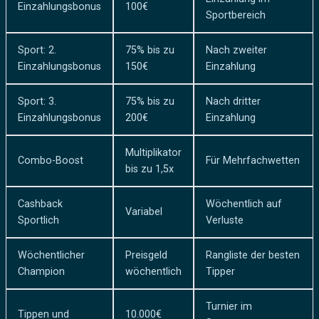
Einzahlungsbonus
100€
Sportbereich
Sport: 2.
75% bis zu
Nach zweiter
Einzahlungsbonus
150€
Einzahlung
Sport: 3.
75% bis zu
Nach dritter
Einzahlungsbonus
200€
Einzahlung
Multiplikator
Combo-Boost
Für Mehrfachwetten
bis zu 1,5x
Cashback
Wöchentlich auf
Variabel
Sportlich
Verluste
Wöchentlicher
Preisgeld
Rangliste der besten
Champion
wöchentlich
Tipper
Turnier im
Tippen und
10.000€