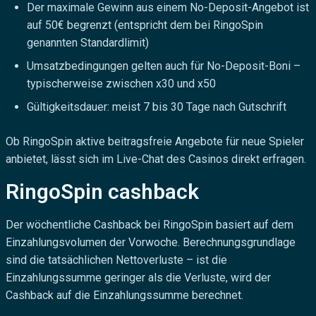
Der maximale Gewinn aus einem No-Deposit-Angebot ist
auf 50€ begrenzt (entspricht dem bei RingoSpin
genannten Standardlimit)
Umsatzbedingungen gelten auch für No-Deposit-Boni –
typischerweise zwischen x30 und x50
Gültigkeitsdauer: meist 7 bis 30 Tage nach Gutschrift
Ob RingoSpin aktive beitragsfreie Angebote für neue Spieler
anbietet, lässt sich im Live-Chat des Casinos direkt erfragen.
RingoSpin cashback
Der wöchentliche Cashback bei RingoSpin basiert auf dem
Einzahlungsvolumen der Vorwoche. Berechnungsgrundlage
sind die tatsächlichen Nettoverluste – ist die
Einzahlungssumme geringer als die Verluste, wird der
Cashback auf die Einzahlungssumme berechnet.