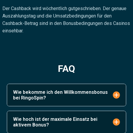
Der Cashback wird wöchentlich gutgeschrieben. Der genaue
Auszahlungstag und die Umsatzbedingungen für den
Cashback-Betrag sind in den Bonusbedingungen des Casinos
einsehbar.
FAQ
Wie bekomme ich den Willkommensbonus
bei RingoSpin?
Wie hoch ist der maximale Einsatz bei
aktivem Bonus?