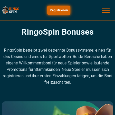
Registrieren
RingoSpin Bonuses
RingoSpin betreibt zwei getrennte Bonussysteme: eines für
das Casino und eines für Sportwetten. Beide Bereiche haben
eigene Willkommensboni für neue Spieler sowie laufende
Promotions für Stammkunden. Neue Spieler müssen sich
registrieren und ihre ersten Einzahlungen tätigen, um die Boni
freizuschalten.